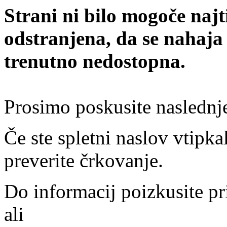
Strani ni bilo mogoče najt
odstranjena, da se nahaja
trenutno nedostopna.
Prosimo poskusite naslednj
Če ste spletni naslov vtipkal
preverite črkovanje.
Do informacij poizkusite pr
ali