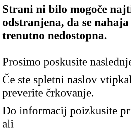
Strani ni bilo mogoče najt
odstranjena, da se nahaja
trenutno nedostopna.
Prosimo poskusite naslednj
Če ste spletni naslov vtipkal
preverite črkovanje.
Do informacij poizkusite pr
ali