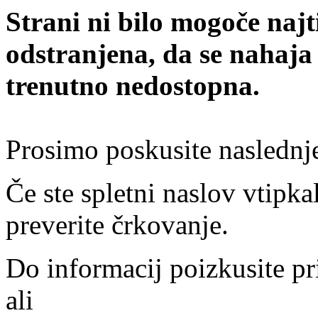
Strani ni bilo mogoče najt
odstranjena, da se nahaja
trenutno nedostopna.
Prosimo poskusite naslednj
Če ste spletni naslov vtipkal
preverite črkovanje.
Do informacij poizkusite pr
ali