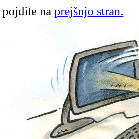
pojdite na
prejšnjo stran.