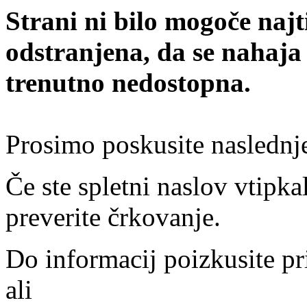
Strani ni bilo mogoče najt
odstranjena, da se nahaja
trenutno nedostopna.
Prosimo poskusite naslednj
Če ste spletni naslov vtipkal
preverite črkovanje.
Do informacij poizkusite pr
ali