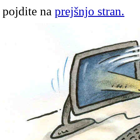
pojdite na
prejšnjo stran.