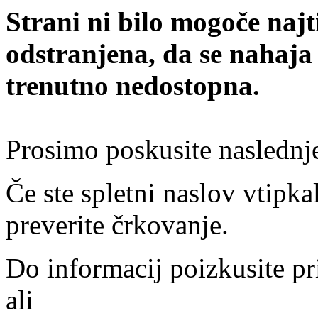
Strani ni bilo mogoče najt
odstranjena, da se nahaja
trenutno nedostopna.
Prosimo poskusite naslednj
Če ste spletni naslov vtipkal
preverite črkovanje.
Do informacij poizkusite pr
ali