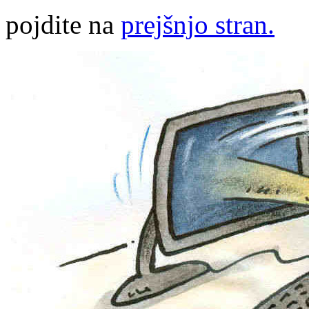
pojdite na
prejšnjo stran.