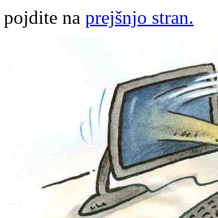
pojdite na
prejšnjo stran.