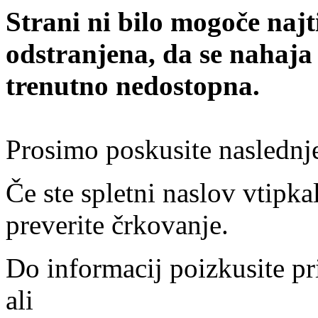
Strani ni bilo mogoče najt
odstranjena, da se nahaja
trenutno nedostopna.
Prosimo poskusite naslednj
Če ste spletni naslov vtipkal
preverite črkovanje.
Do informacij poizkusite pr
ali