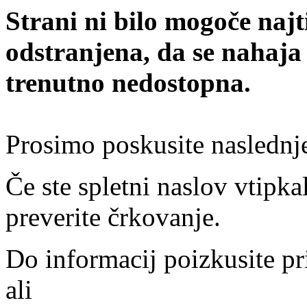
Strani ni bilo mogoče najt
odstranjena, da se nahaja
trenutno nedostopna.
Prosimo poskusite naslednj
Če ste spletni naslov vtipkal
preverite črkovanje.
Do informacij poizkusite pr
ali