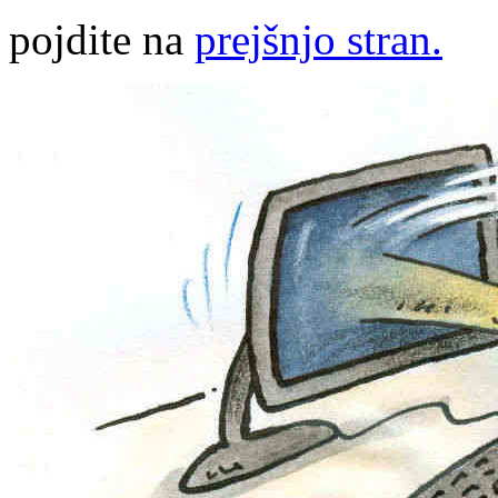
pojdite na
prejšnjo stran.