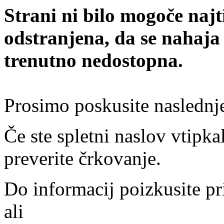
Strani ni bilo mogoče najt
odstranjena, da se nahaja
trenutno nedostopna.
Prosimo poskusite naslednj
Če ste spletni naslov vtipkal
preverite črkovanje.
Do informacij poizkusite pr
ali