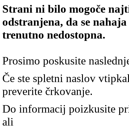
Strani ni bilo mogoče najt
odstranjena, da se nahaja
trenutno nedostopna.
Prosimo poskusite naslednj
Če ste spletni naslov vtipkal
preverite črkovanje.
Do informacij poizkusite pr
ali