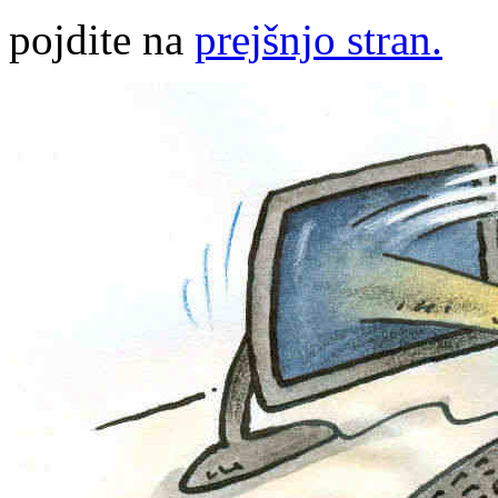
pojdite na
prejšnjo stran.