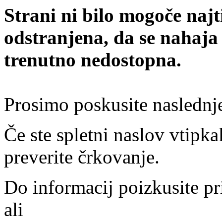
Strani ni bilo mogoče najt
odstranjena, da se nahaja
trenutno nedostopna.
Prosimo poskusite naslednj
Če ste spletni naslov vtipkal
preverite črkovanje.
Do informacij poizkusite pr
ali