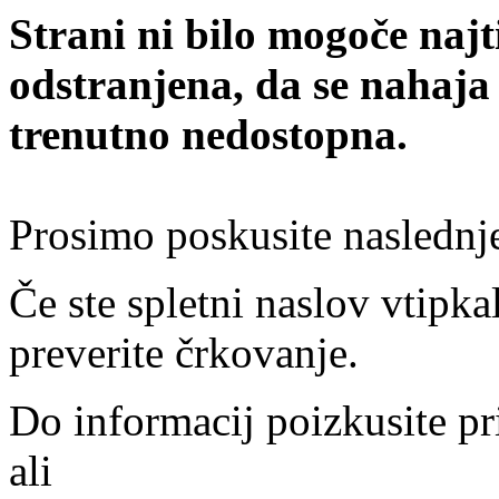
Strani ni bilo mogoče najt
odstranjena, da se nahaja
trenutno nedostopna.
Prosimo poskusite naslednj
Če ste spletni naslov vtipkal
preverite črkovanje.
Do informacij poizkusite pr
ali