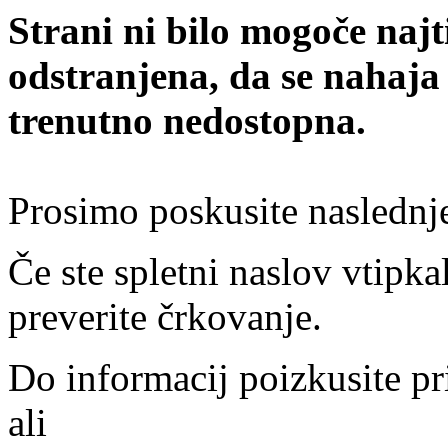
Strani ni bilo mogoče najt
odstranjena, da se nahaja
trenutno nedostopna.
Prosimo poskusite naslednj
Če ste spletni naslov vtipkal
preverite črkovanje.
Do informacij poizkusite pr
ali