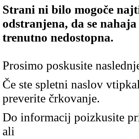
Strani ni bilo mogoče najt
odstranjena, da se nahaja
trenutno nedostopna.
Prosimo poskusite naslednj
Če ste spletni naslov vtipkal
preverite črkovanje.
Do informacij poizkusite pr
ali