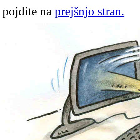
pojdite na
prejšnjo stran.