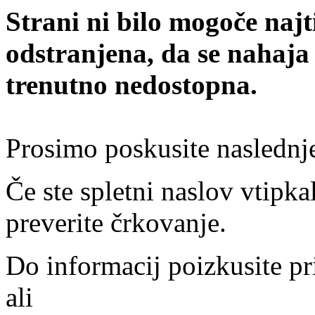
Strani ni bilo mogoče najt
odstranjena, da se nahaja
trenutno nedostopna.
Prosimo poskusite naslednj
Če ste spletni naslov vtipkal
preverite črkovanje.
Do informacij poizkusite pr
ali