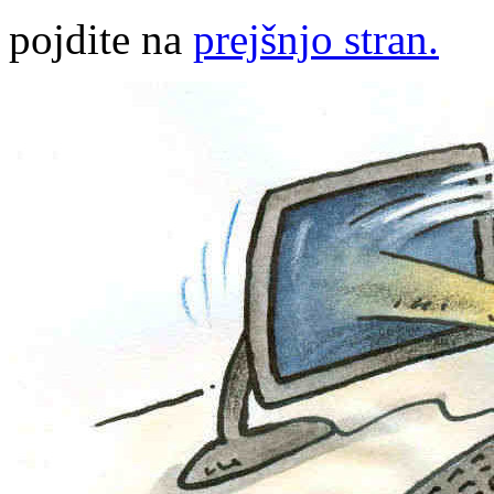
pojdite na
prejšnjo stran.