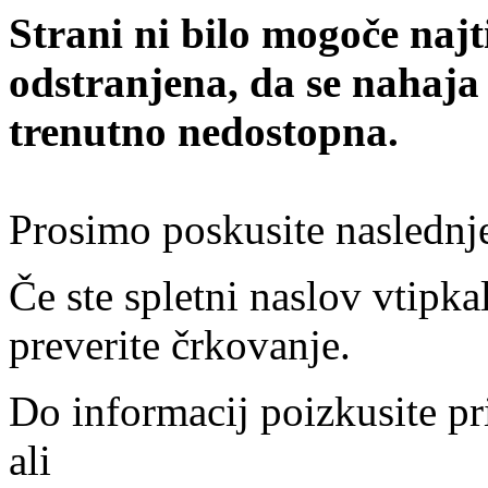
Strani ni bilo mogoče najt
odstranjena, da se nahaja
trenutno nedostopna.
Prosimo poskusite naslednj
Če ste spletni naslov vtipkal
preverite črkovanje.
Do informacij poizkusite pr
ali