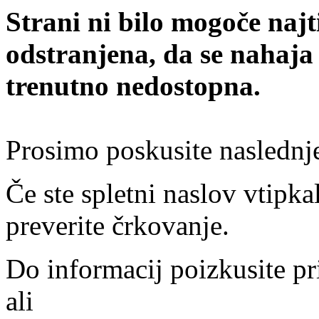
Strani ni bilo mogoče najt
odstranjena, da se nahaja
trenutno nedostopna.
Prosimo poskusite naslednj
Če ste spletni naslov vtipkal
preverite črkovanje.
Do informacij poizkusite pr
ali