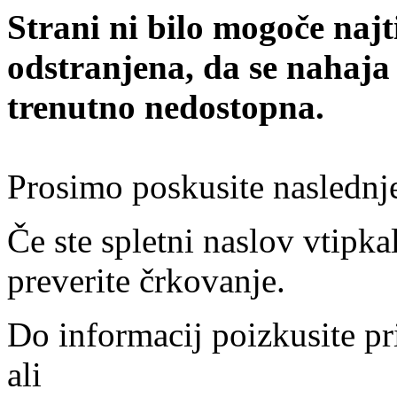
Strani ni bilo mogoče najt
odstranjena, da se nahaja
trenutno nedostopna.
Prosimo poskusite naslednj
Če ste spletni naslov vtipkal
preverite črkovanje.
Do informacij poizkusite pr
ali