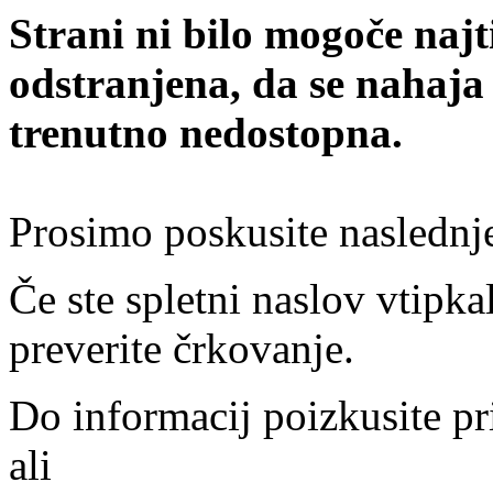
Strani ni bilo mogoče najt
odstranjena, da se nahaja
trenutno nedostopna.
Prosimo poskusite naslednj
Če ste spletni naslov vtipkal
preverite črkovanje.
Do informacij poizkusite pr
ali