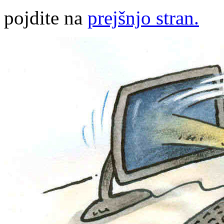
pojdite na
prejšnjo stran.