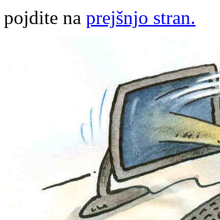
pojdite na
prejšnjo stran.