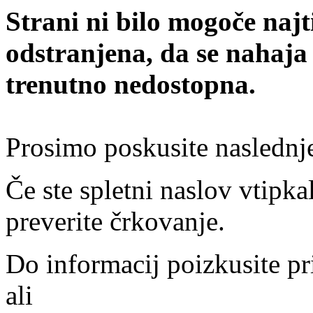
Strani ni bilo mogoče najt
odstranjena, da se nahaja
trenutno nedostopna.
Prosimo poskusite naslednj
Če ste spletni naslov vtipkal
preverite črkovanje.
Do informacij poizkusite pr
ali