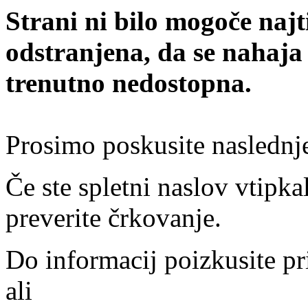
Strani ni bilo mogoče najt
odstranjena, da se nahaja
trenutno nedostopna.
Prosimo poskusite naslednj
Če ste spletni naslov vtipkal
preverite črkovanje.
Do informacij poizkusite pr
ali