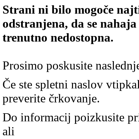
Strani ni bilo mogoče najt
odstranjena, da se nahaja
trenutno nedostopna.
Prosimo poskusite naslednj
Če ste spletni naslov vtipkal
preverite črkovanje.
Do informacij poizkusite pr
ali