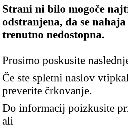
Strani ni bilo mogoče najt
odstranjena, da se nahaja
trenutno nedostopna.
Prosimo poskusite naslednj
Če ste spletni naslov vtipkal
preverite črkovanje.
Do informacij poizkusite pr
ali