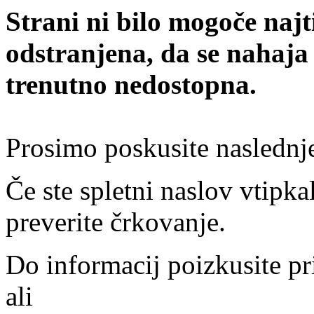
Strani ni bilo mogoče najt
odstranjena, da se nahaja
trenutno nedostopna.
Prosimo poskusite naslednj
Če ste spletni naslov vtipkal
preverite črkovanje.
Do informacij poizkusite pr
ali