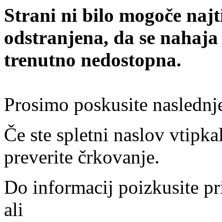
Strani ni bilo mogoče najt
odstranjena, da se nahaja
trenutno nedostopna.
Prosimo poskusite naslednj
Če ste spletni naslov vtipkal
preverite črkovanje.
Do informacij poizkusite pr
ali