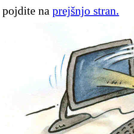
pojdite na
prejšnjo stran.