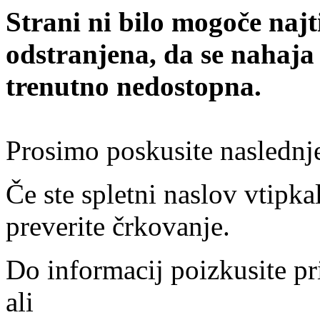
Strani ni bilo mogoče najt
odstranjena, da se nahaja
trenutno nedostopna.
Prosimo poskusite naslednj
Če ste spletni naslov vtipkal
preverite črkovanje.
Do informacij poizkusite pr
ali