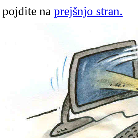
pojdite na
prejšnjo stran.