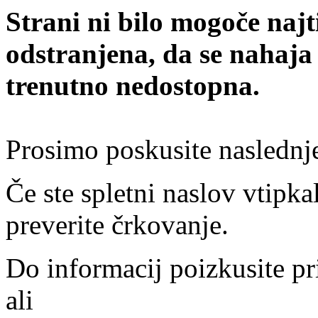
Strani ni bilo mogoče najt
odstranjena, da se nahaja
trenutno nedostopna.
Prosimo poskusite naslednj
Če ste spletni naslov vtipkal
preverite črkovanje.
Do informacij poizkusite pr
ali