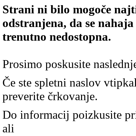
Strani ni bilo mogoče najt
odstranjena, da se nahaja
trenutno nedostopna.
Prosimo poskusite naslednj
Če ste spletni naslov vtipkal
preverite črkovanje.
Do informacij poizkusite pr
ali