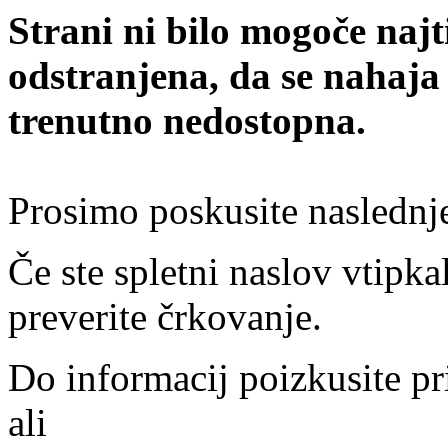
Strani ni bilo mogoče najt
odstranjena, da se nahaja
trenutno nedostopna.
Prosimo poskusite naslednj
Če ste spletni naslov vtipkal
preverite črkovanje.
Do informacij poizkusite pr
ali