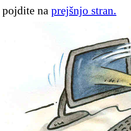
pojdite na
prejšnjo stran.