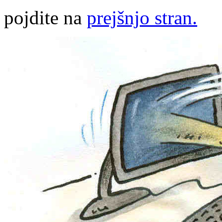
pojdite na
prejšnjo stran.