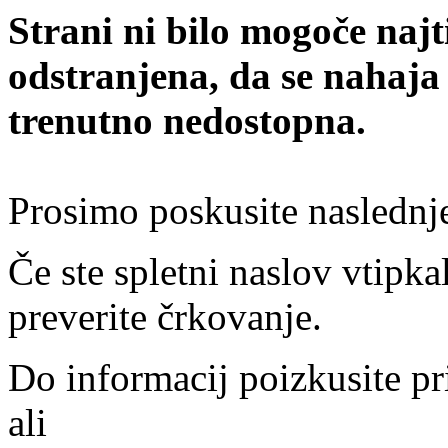
Strani ni bilo mogoče najt
odstranjena, da se nahaja
trenutno nedostopna.
Prosimo poskusite naslednj
Če ste spletni naslov vtipkal
preverite črkovanje.
Do informacij poizkusite pr
ali