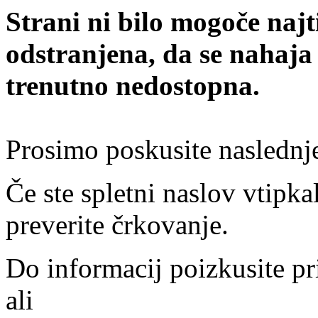
Strani ni bilo mogoče najt
odstranjena, da se nahaja
trenutno nedostopna.
Prosimo poskusite naslednj
Če ste spletni naslov vtipkal
preverite črkovanje.
Do informacij poizkusite pr
ali