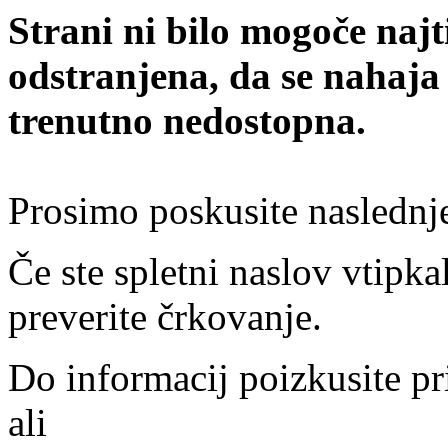
Strani ni bilo mogoče najt
odstranjena, da se nahaja
trenutno nedostopna.
Prosimo poskusite naslednj
Če ste spletni naslov vtipkal
preverite črkovanje.
Do informacij poizkusite pr
ali