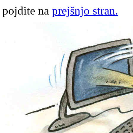
pojdite na
prejšnjo stran.