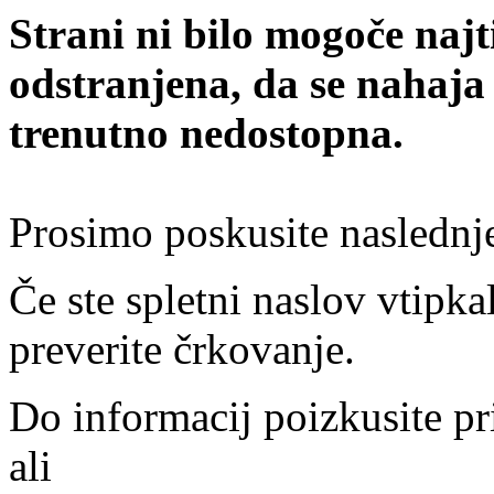
Strani ni bilo mogoče najt
odstranjena, da se nahaja
trenutno nedostopna.
Prosimo poskusite naslednj
Če ste spletni naslov vtipkal
preverite črkovanje.
Do informacij poizkusite pr
ali