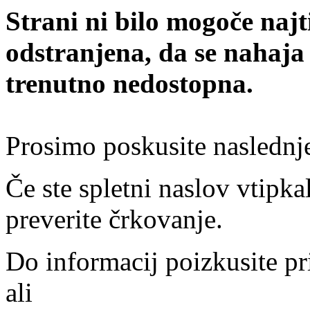
Strani ni bilo mogoče najt
odstranjena, da se nahaja
trenutno nedostopna.
Prosimo poskusite naslednj
Če ste spletni naslov vtipkal
preverite črkovanje.
Do informacij poizkusite pr
ali