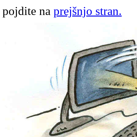
pojdite na
prejšnjo stran.