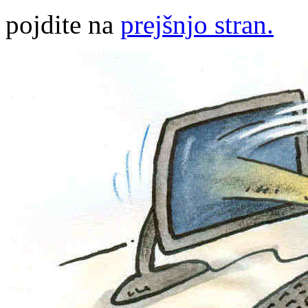
pojdite na
prejšnjo stran.