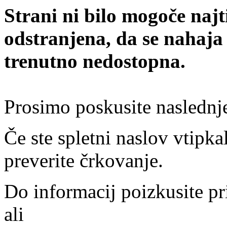
Strani ni bilo mogoče najt
odstranjena, da se nahaja
trenutno nedostopna.
Prosimo poskusite naslednj
Če ste spletni naslov vtipkal
preverite črkovanje.
Do informacij poizkusite pr
ali