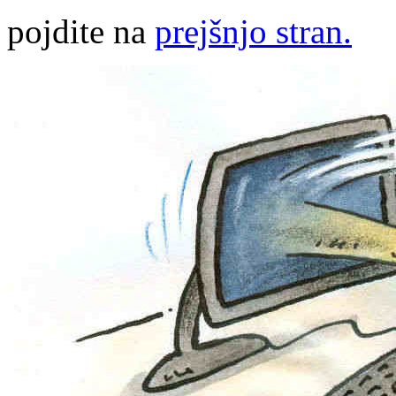
pojdite na
prejšnjo stran.