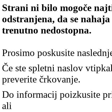
Strani ni bilo mogoče najt
odstranjena, da se nahaja
trenutno nedostopna.
Prosimo poskusite naslednj
Če ste spletni naslov vtipkal
preverite črkovanje.
Do informacij poizkusite pr
ali