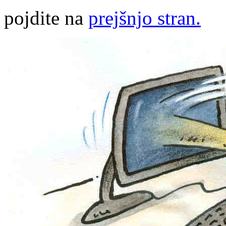
pojdite na
prejšnjo stran.