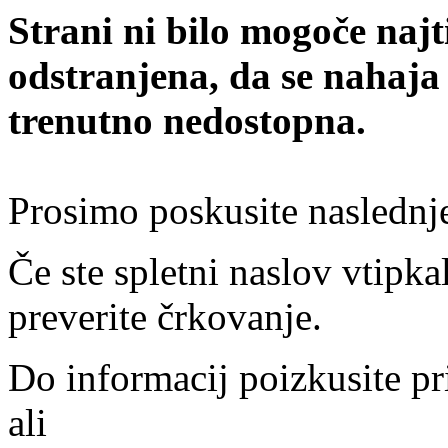
Strani ni bilo mogoče najt
odstranjena, da se nahaja
trenutno nedostopna.
Prosimo poskusite naslednj
Če ste spletni naslov vtipkal
preverite črkovanje.
Do informacij poizkusite pr
ali