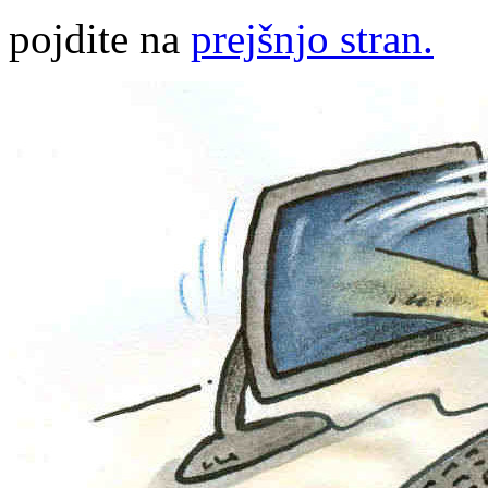
pojdite na
prejšnjo stran.