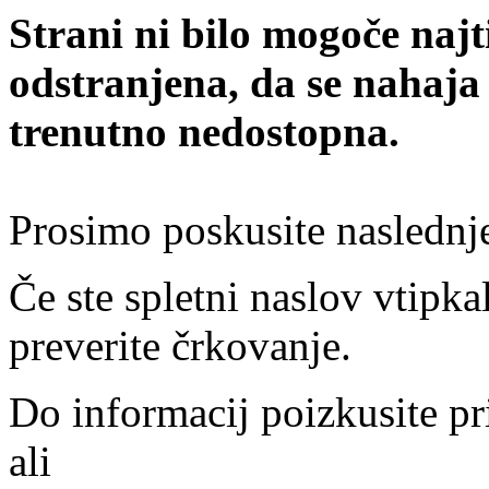
Strani ni bilo mogoče najt
odstranjena, da se nahaja
trenutno nedostopna.
Prosimo poskusite naslednj
Če ste spletni naslov vtipkal
preverite črkovanje.
Do informacij poizkusite pr
ali