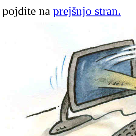
pojdite na
prejšnjo stran.