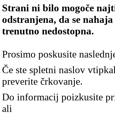
Strani ni bilo mogoče najt
odstranjena, da se nahaja
trenutno nedostopna.
Prosimo poskusite naslednj
Če ste spletni naslov vtipkal
preverite črkovanje.
Do informacij poizkusite pr
ali