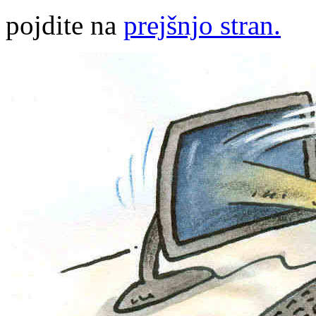
pojdite na
prejšnjo stran.