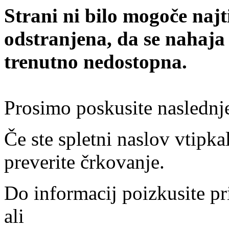
Strani ni bilo mogoče najt
odstranjena, da se nahaja
trenutno nedostopna.
Prosimo poskusite naslednj
Če ste spletni naslov vtipkal
preverite črkovanje.
Do informacij poizkusite pr
ali