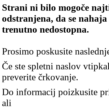
Strani ni bilo mogoče najt
odstranjena, da se nahaja
trenutno nedostopna.
Prosimo poskusite naslednj
Če ste spletni naslov vtipkal
preverite črkovanje.
Do informacij poizkusite pr
ali