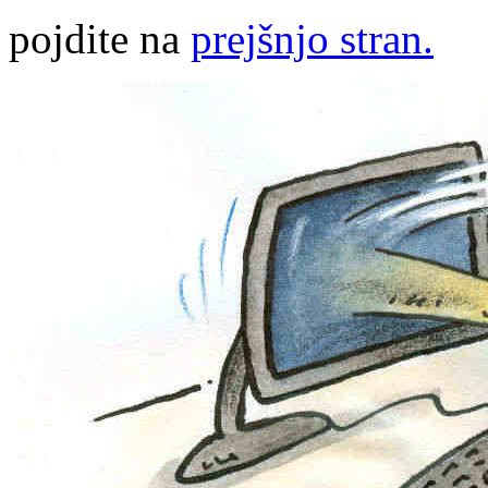
pojdite na
prejšnjo stran.