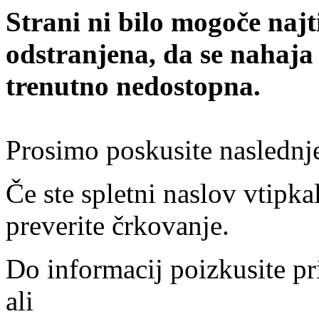
Strani ni bilo mogoče najt
odstranjena, da se nahaja
trenutno nedostopna.
Prosimo poskusite naslednj
Če ste spletni naslov vtipkal
preverite črkovanje.
Do informacij poizkusite pr
ali