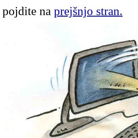
pojdite na
prejšnjo stran.