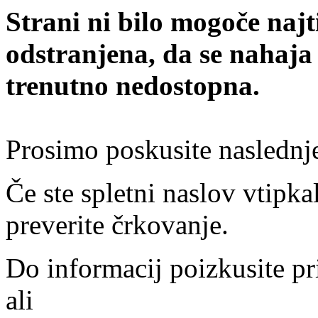
Strani ni bilo mogoče najt
odstranjena, da se nahaja
trenutno nedostopna.
Prosimo poskusite naslednj
Če ste spletni naslov vtipkal
preverite črkovanje.
Do informacij poizkusite pr
ali