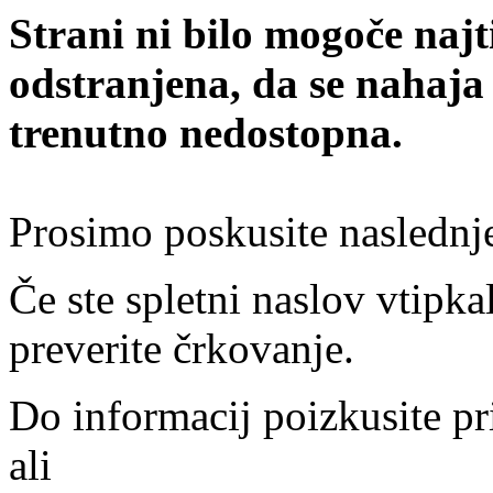
Strani ni bilo mogoče najt
odstranjena, da se nahaja
trenutno nedostopna.
Prosimo poskusite naslednj
Če ste spletni naslov vtipkal
preverite črkovanje.
Do informacij poizkusite pr
ali