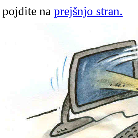
pojdite na
prejšnjo stran.