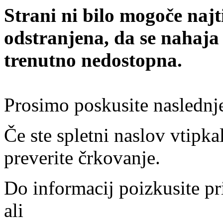
Strani ni bilo mogoče najt
odstranjena, da se nahaja
trenutno nedostopna.
Prosimo poskusite naslednj
Če ste spletni naslov vtipkal
preverite črkovanje.
Do informacij poizkusite pr
ali