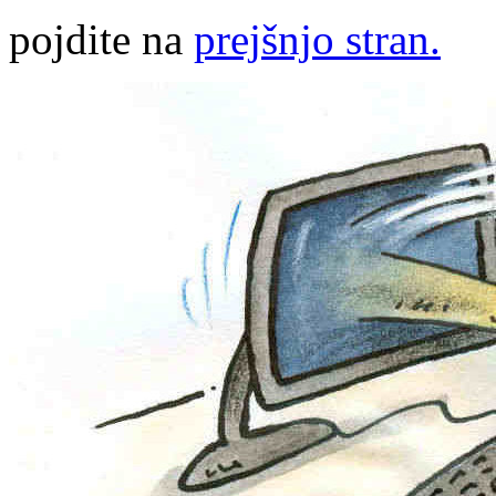
pojdite na
prejšnjo stran.