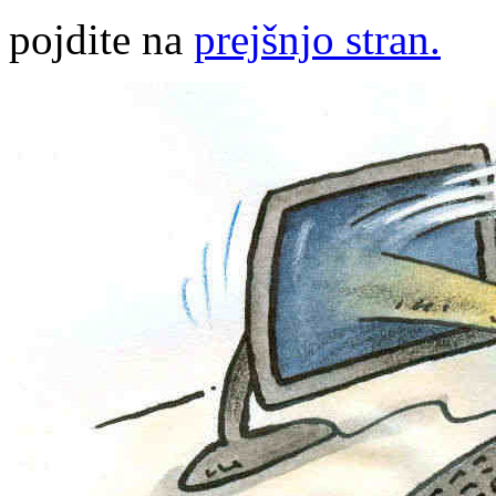
pojdite na
prejšnjo stran.