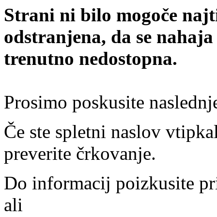
Strani ni bilo mogoče najt
odstranjena, da se nahaja
trenutno nedostopna.
Prosimo poskusite naslednj
Če ste spletni naslov vtipkal
preverite črkovanje.
Do informacij poizkusite pr
ali