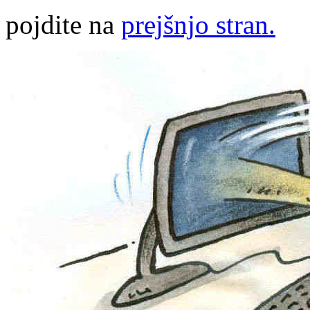
pojdite na
prejšnjo stran.