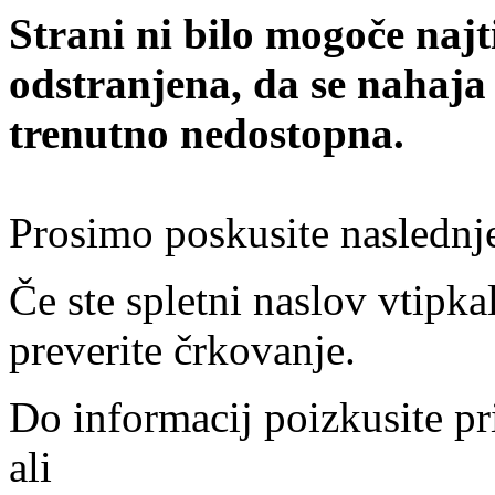
Strani ni bilo mogoče najt
odstranjena, da se nahaja
trenutno nedostopna.
Prosimo poskusite naslednj
Če ste spletni naslov vtipkal
preverite črkovanje.
Do informacij poizkusite pr
ali