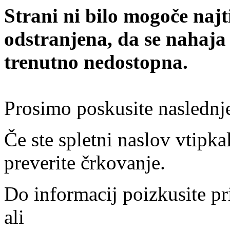
Strani ni bilo mogoče najt
odstranjena, da se nahaja
trenutno nedostopna.
Prosimo poskusite naslednj
Če ste spletni naslov vtipkal
preverite črkovanje.
Do informacij poizkusite pr
ali