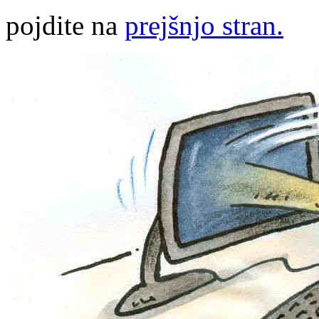
pojdite na
prejšnjo stran.