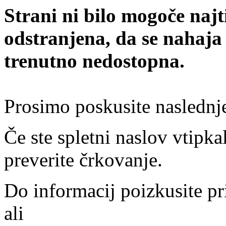
Strani ni bilo mogoče najt
odstranjena, da se nahaja
trenutno nedostopna.
Prosimo poskusite naslednj
Če ste spletni naslov vtipkal
preverite črkovanje.
Do informacij poizkusite pr
ali