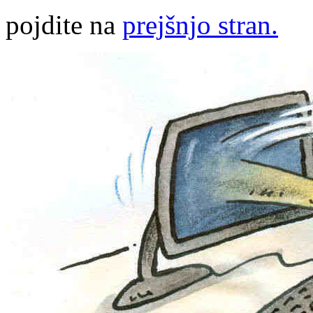
pojdite na
prejšnjo stran.