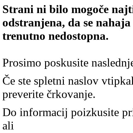
Strani ni bilo mogoče najt
odstranjena, da se nahaja
trenutno nedostopna.
Prosimo poskusite naslednj
Če ste spletni naslov vtipkal
preverite črkovanje.
Do informacij poizkusite pr
ali