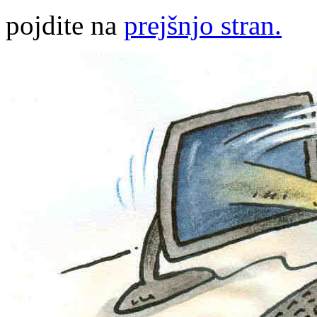
pojdite na
prejšnjo stran.